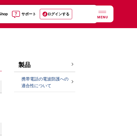
 Shop
サポート
ログインする
MENU
製品
携帯電話の電波防護への
適合性について