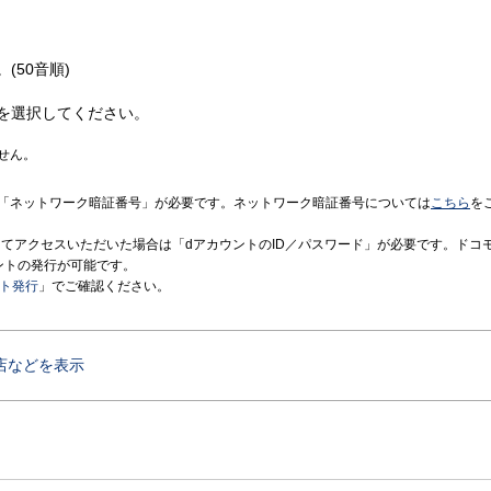
(50音順)
を選択してください。
せん。
「ネットワーク暗証番号」が必要です。ネットワーク暗証番号については
こちら
を
境にてアクセスいただいた場合は「dアカウントのID／パスワード」が必要です。ドコ
ントの発行が可能です。
ント発行
」でご確認ください。
店などを表示