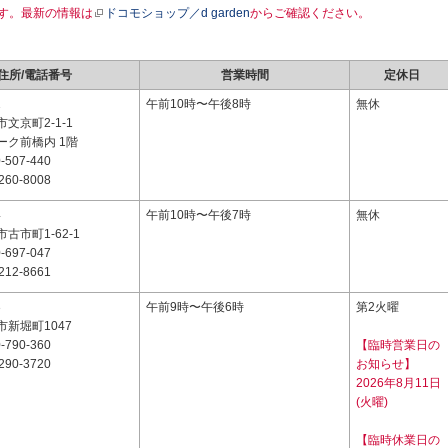
す。最新の情報は
ドコモショップ／d garden
からご確認ください。
住所/電話番号
営業時間
定休日
1
午前10時〜午後8時
無休
文京町2-1-1
ーク前橋内 1階
-507-440
260-8008
4
午前10時〜午後7時
無休
古市町1-62-1
-697-047
212-8661
3
午前9時〜午後6時
第2火曜
新堀町1047
-790-360
【臨時営業日の
290-3720
お知らせ】
2026年8月11日
(火曜)
【臨時休業日の