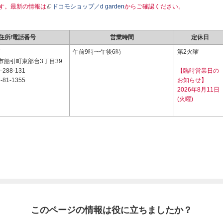
す。最新の情報は
ドコモショップ／d garden
からご確認ください。
住所/電話番号
営業時間
定休日
7
午前9時〜午後6時
第2火曜
市船引町東部台3丁目39
-288-131
【臨時営業日の
-81-1355
お知らせ】
2026年8月11日
(火曜)
このページの情報は役に立ちましたか？