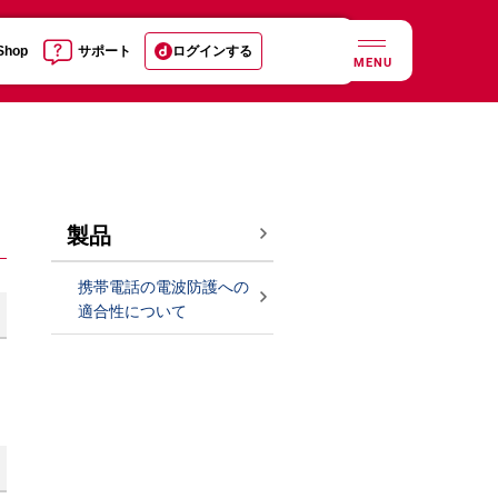
 Shop
サポート
ログインする
MENU
製品
携帯電話の電波防護への
適合性について