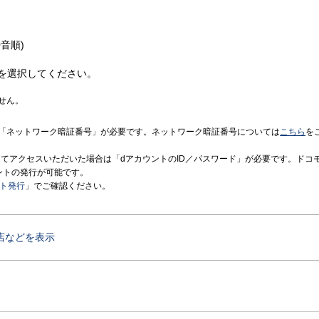
音順)
を選択してください。
せん。
「ネットワーク暗証番号」が必要です。ネットワーク暗証番号については
こちら
を
境にてアクセスいただいた場合は「dアカウントのID／パスワード」が必要です。ドコ
ントの発行が可能です。
ント発行
」でご確認ください。
店などを表示