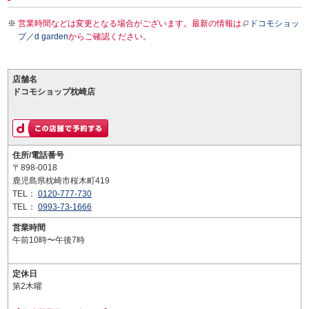
営業時間などは変更となる場合がございます。最新の情報は
ドコモショッ
プ／d garden
からご確認ください。
店舗名
ドコモショップ枕崎店
住所/電話番号
〒898-0018
鹿児島県枕崎市桜木町419
TEL：
0120-777-730
TEL：
0993-73-1666
営業時間
午前10時〜午後7時
定休日
第2木曜