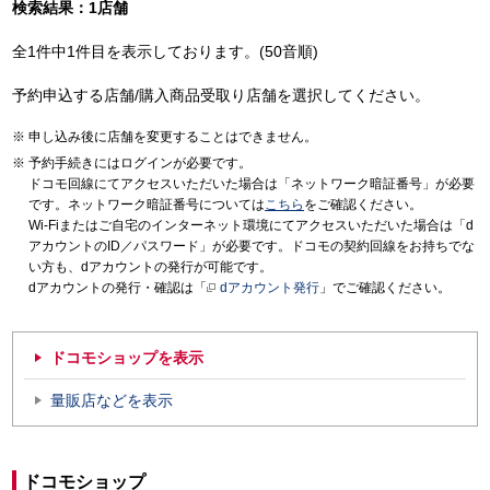
検索結果：1店舗
全1件中1件目を表示しております。(50音順)
予約申込する店舗/購入商品受取り店舗を選択してください。
申し込み後に店舗を変更することはできません。
予約手続きにはログインが必要です。
ドコモ回線にてアクセスいただいた場合は「ネットワーク暗証番号」が必要
です。ネットワーク暗証番号については
こちら
をご確認ください。
Wi-Fiまたはご自宅のインターネット環境にてアクセスいただいた場合は「d
アカウントのID／パスワード」が必要です。ドコモの契約回線をお持ちでな
い方も、dアカウントの発行が可能です。
dアカウントの発行・確認は「
dアカウント発行
」でご確認ください。
ドコモショップを表示
量販店などを表示
ドコモショップ