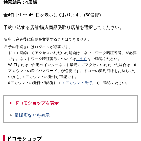
検索結果：4店舗
全4件中1 〜 4件目を表示しております。(50音順)
予約申込する店舗/購入商品受取り店舗を選択してください。
申し込み後に店舗を変更することはできません。
予約手続きにはログインが必要です。
ドコモ回線にてアクセスいただいた場合は「ネットワーク暗証番号」が必要
です。ネットワーク暗証番号については
こちら
をご確認ください。
Wi-Fiまたはご自宅のインターネット環境にてアクセスいただいた場合は「d
アカウントのID／パスワード」が必要です。ドコモの契約回線をお持ちでな
い方も、dアカウントの発行が可能です。
dアカウントの発行・確認は「
dアカウント発行
」でご確認ください。
ドコモショップを表示
量販店などを表示
ドコモショップ