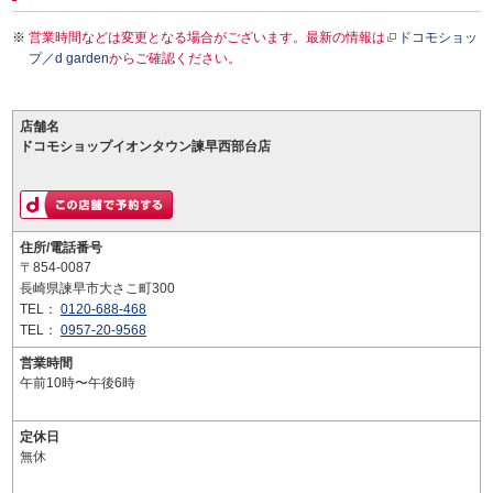
営業時間などは変更となる場合がございます。最新の情報は
ドコモショッ
プ／d garden
からご確認ください。
店舗名
ドコモショップイオンタウン諫早西部台店
住所/電話番号
〒854-0087
長崎県諫早市大さこ町300
TEL：
0120-688-468
TEL：
0957-20-9568
営業時間
午前10時〜午後6時
定休日
無休