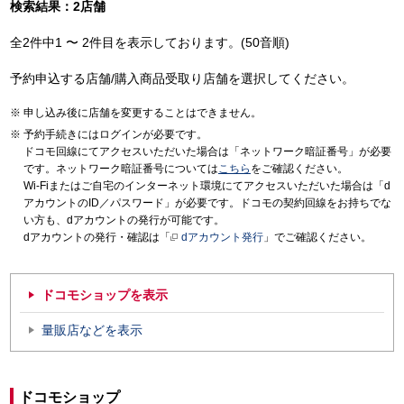
検索結果：2店舗
全2件中1 〜 2件目を表示しております。(50音順)
予約申込する店舗/購入商品受取り店舗を選択してください。
申し込み後に店舗を変更することはできません。
予約手続きにはログインが必要です。
ドコモ回線にてアクセスいただいた場合は「ネットワーク暗証番号」が必要
です。ネットワーク暗証番号については
こちら
をご確認ください。
Wi-Fiまたはご自宅のインターネット環境にてアクセスいただいた場合は「d
アカウントのID／パスワード」が必要です。ドコモの契約回線をお持ちでな
い方も、dアカウントの発行が可能です。
dアカウントの発行・確認は「
dアカウント発行
」でご確認ください。
ドコモショップを表示
量販店などを表示
ドコモショップ