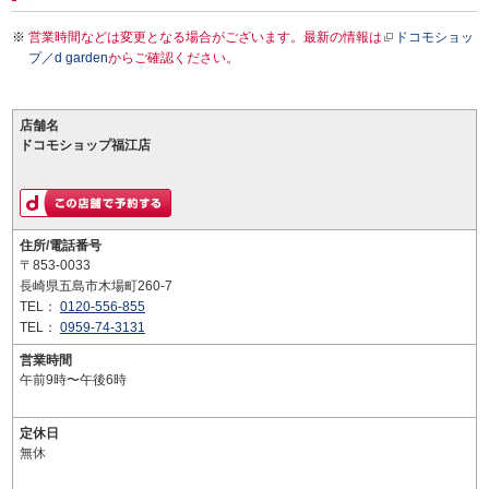
営業時間などは変更となる場合がございます。最新の情報は
ドコモショッ
プ／d garden
からご確認ください。
店舗名
ドコモショップ福江店
住所/電話番号
〒853-0033
長崎県五島市木場町260-7
TEL：
0120-556-855
TEL：
0959-74-3131
営業時間
午前9時〜午後6時
定休日
無休