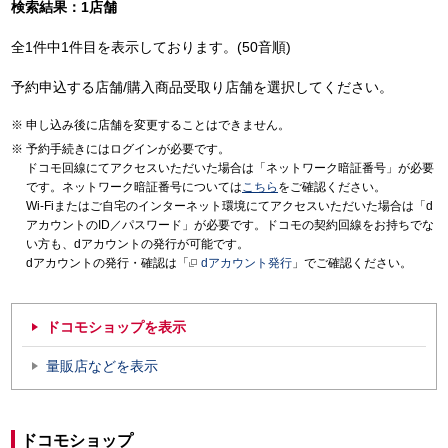
検索結果：1店舗
全1件中1件目を表示しております。(50音順)
予約申込する店舗/購入商品受取り店舗を選択してください。
申し込み後に店舗を変更することはできません。
予約手続きにはログインが必要です。
ドコモ回線にてアクセスいただいた場合は「ネットワーク暗証番号」が必要
です。ネットワーク暗証番号については
こちら
をご確認ください。
Wi-Fiまたはご自宅のインターネット環境にてアクセスいただいた場合は「d
アカウントのID／パスワード」が必要です。ドコモの契約回線をお持ちでな
い方も、dアカウントの発行が可能です。
dアカウントの発行・確認は「
dアカウント発行
」でご確認ください。
ドコモショップを表示
量販店などを表示
ドコモショップ