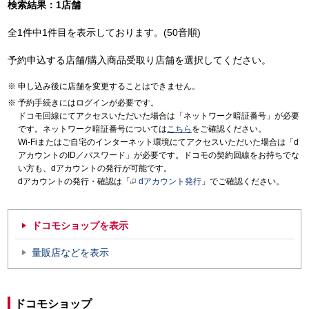
検索結果：1店舗
全1件中1件目を表示しております。(50音順)
予約申込する店舗/購入商品受取り店舗を選択してください。
申し込み後に店舗を変更することはできません。
予約手続きにはログインが必要です。
ドコモ回線にてアクセスいただいた場合は「ネットワーク暗証番号」が必要
です。ネットワーク暗証番号については
こちら
をご確認ください。
Wi-Fiまたはご自宅のインターネット環境にてアクセスいただいた場合は「d
アカウントのID／パスワード」が必要です。ドコモの契約回線をお持ちでな
い方も、dアカウントの発行が可能です。
dアカウントの発行・確認は「
dアカウント発行
」でご確認ください。
ドコモショップを表示
量販店などを表示
ドコモショップ