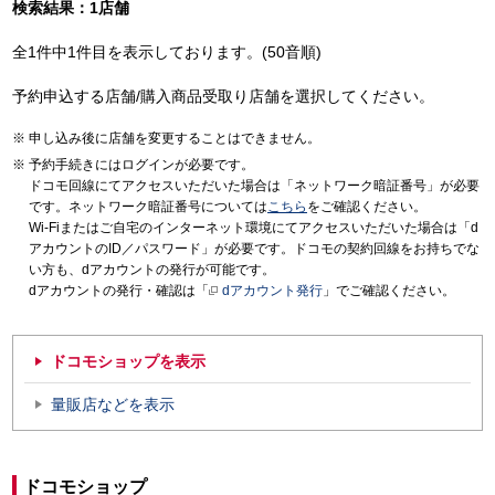
検索結果：1店舗
全1件中1件目を表示しております。(50音順)
予約申込する店舗/購入商品受取り店舗を選択してください。
申し込み後に店舗を変更することはできません。
予約手続きにはログインが必要です。
ドコモ回線にてアクセスいただいた場合は「ネットワーク暗証番号」が必要
です。ネットワーク暗証番号については
こちら
をご確認ください。
Wi-Fiまたはご自宅のインターネット環境にてアクセスいただいた場合は「d
アカウントのID／パスワード」が必要です。ドコモの契約回線をお持ちでな
い方も、dアカウントの発行が可能です。
dアカウントの発行・確認は「
dアカウント発行
」でご確認ください。
ドコモショップを表示
量販店などを表示
ドコモショップ