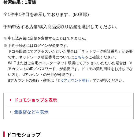
検索結果：1店舗
全1件中1件目を表示しております。(50音順)
予約申込する店舗/購入商品受取り店舗を選択してください。
申し込み後に店舗を変更することはできません。
予約手続きにはログインが必要です。
ドコモ回線にてアクセスいただいた場合は「ネットワーク暗証番号」が必要
です。ネットワーク暗証番号については
こちら
をご確認ください。
Wi-Fiまたはご自宅のインターネット環境にてアクセスいただいた場合は「d
アカウントのID／パスワード」が必要です。ドコモの契約回線をお持ちでな
い方も、dアカウントの発行が可能です。
dアカウントの発行・確認は「
dアカウント発行
」でご確認ください。
ドコモショップを表示
量販店などを表示
ドコモショップ