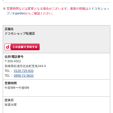
営業時間などは変更となる場合がございます。最新の情報は
ドコモショッ
プ／d garden
からご確認ください。
店舗名
ドコモショップ松浦店
住所/電話番号
〒859-4502
長崎県松浦市志佐町里免344-4
TEL：
0120-725-633
TEL：
0956-72-5633
営業時間
午前9時〜午後6時
定休日
毎週水曜