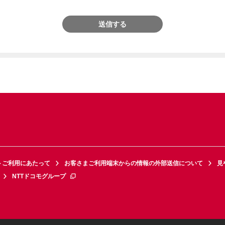
送信する
トご利用にあたって
お客さまご利用端末からの情報の外部送信について
見
NTTドコモグループ