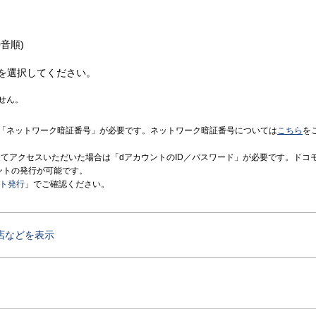
音順)
を選択してください。
せん。
「ネットワーク暗証番号」が必要です。ネットワーク暗証番号については
こちら
を
境にてアクセスいただいた場合は「dアカウントのID／パスワード」が必要です。ドコ
ントの発行が可能です。
ント発行
」でご確認ください。
店などを表示