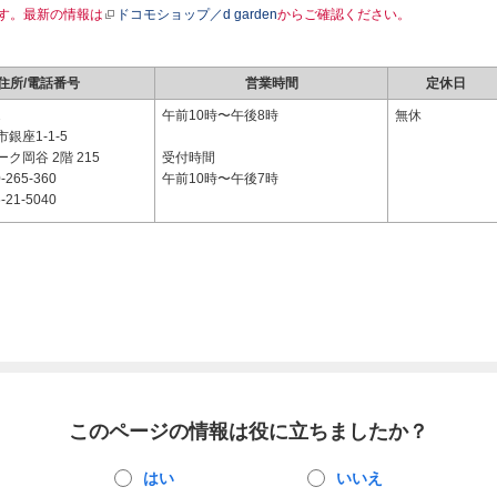
す。最新の情報は
ドコモショップ／d garden
からご確認ください。
住所/電話番号
営業時間
定休日
2
午前10時〜午後8時
無休
銀座1-1-5
ク岡谷 2階 215
受付時間
-265-360
午前10時〜午後7時
-21-5040
このページの情報は役に立ちましたか？
はい
いいえ