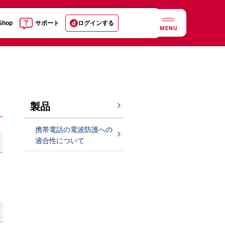
 Shop
サポート
ログインする
MENU
製品
携帯電話の電波防護への
適合性について