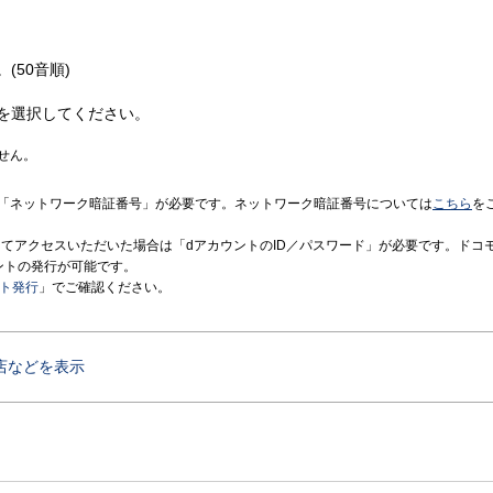
(50音順)
を選択してください。
せん。
「ネットワーク暗証番号」が必要です。ネットワーク暗証番号については
こちら
を
境にてアクセスいただいた場合は「dアカウントのID／パスワード」が必要です。ドコ
ントの発行が可能です。
ント発行
」でご確認ください。
店などを表示