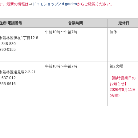
す。最新の情報は
ドコモショップ／d garden
からご確認ください。
住所/電話番号
営業時間
定休日
8
午前10時〜午後7時
無休
若林区伊在1丁目12-8
-348-830
390-0155
3
午前10時〜午後7時
第2火曜
若林区遠見塚2-2-21
-637-012
【臨時営業日の
355-9616
お知らせ】
2026年8月11日
(火曜)