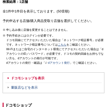
検索結果：1店舗
全1件中1件目を表示しております。(50音順)
予約申込する店舗/購入商品受取り店舗を選択してください。
申し込み後に店舗を変更することはできません。
予約手続きにはログインが必要です。
ドコモ回線にてアクセスいただいた場合は「ネットワーク暗証番号」が必要
です。ネットワーク暗証番号については
こちら
をご確認ください。
Wi-Fiまたはご自宅のインターネット環境にてアクセスいただいた場合は「d
アカウントのID／パスワード」が必要です。ドコモの契約回線をお持ちでな
い方も、dアカウントの発行が可能です。
dアカウントの発行・確認は「
dアカウント発行
」でご確認ください。
ドコモショップを表示
量販店などを表示
ドコモショップ