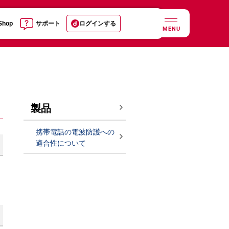
 Shop
サポート
ログインする
MENU
製品
携帯電話の電波防護への
適合性について