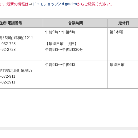
す。最新の情報は
ドコモショップ／d garden
からご確認ください。
住所/電話番号
営業時間
定休日
2
午前9時〜午後6時
第2木曜
島郡和泊町和泊1211
-032-728
【毎週日曜 祝日】
-92-2728
午前9時〜午後5時30分
1
午前9時〜午後6時
毎週日曜
島郡徳之島町亀津53
-672-911
-82-2911