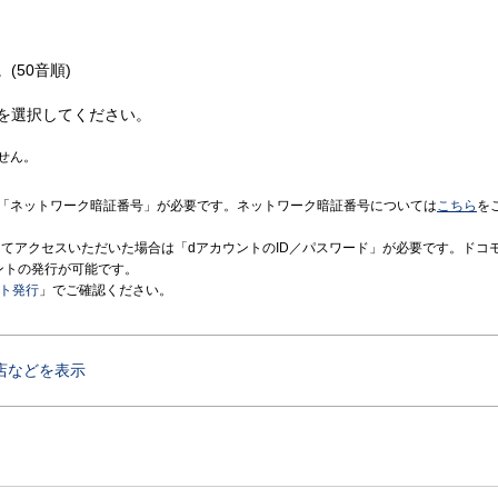
(50音順)
を選択してください。
せん。
「ネットワーク暗証番号」が必要です。ネットワーク暗証番号については
こちら
を
境にてアクセスいただいた場合は「dアカウントのID／パスワード」が必要です。ドコ
ントの発行が可能です。
ント発行
」でご確認ください。
店などを表示