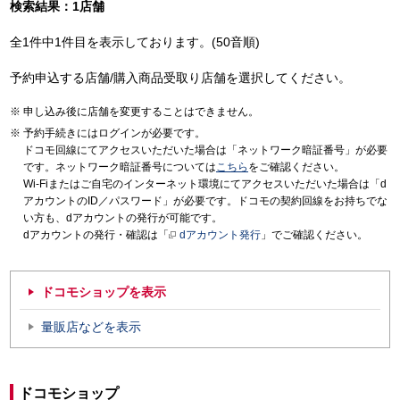
検索結果：1店舗
全1件中1件目を表示しております。(50音順)
予約申込する店舗/購入商品受取り店舗を選択してください。
申し込み後に店舗を変更することはできません。
予約手続きにはログインが必要です。
ドコモ回線にてアクセスいただいた場合は「ネットワーク暗証番号」が必要
です。ネットワーク暗証番号については
こちら
をご確認ください。
Wi-Fiまたはご自宅のインターネット環境にてアクセスいただいた場合は「d
アカウントのID／パスワード」が必要です。ドコモの契約回線をお持ちでな
い方も、dアカウントの発行が可能です。
dアカウントの発行・確認は「
dアカウント発行
」でご確認ください。
ドコモショップを表示
量販店などを表示
ドコモショップ