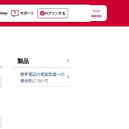
 Shop
サポート
ログインする
MENU
製品
携帯電話の電波防護への
適合性について