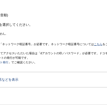
音順)
を選択してください。
せん。
「ネットワーク暗証番号」が必要です。ネットワーク暗証番号については
こちら
を
境にてアクセスいただいた場合は「dアカウントのID／パスワード」が必要です。ドコ
ントの発行が可能です。
ント発行
」でご確認ください。
店などを表示