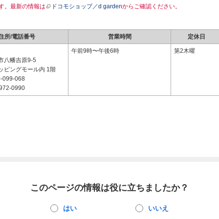
す。最新の情報は
ドコモショップ／d garden
からご確認ください。
住所/電話番号
営業時間
定休日
1
午前9時〜午後6時
第2木曜
八幡吉原9-5
ッピングモール内 1階
-099-068
972-0990
このページの情報は役に立ちましたか？
はい
いいえ