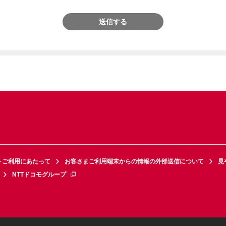
送信する
トご利用にあたって
お客さまご利用端末からの情報の外部送信について
見
NTTドコモグループ