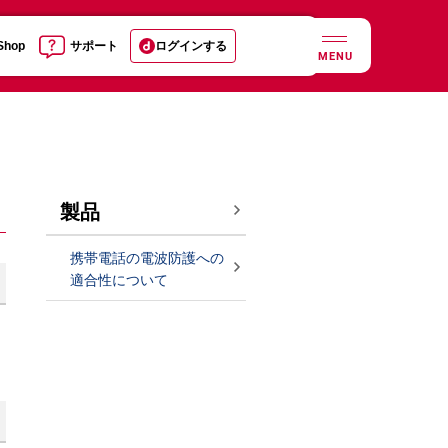
 Shop
サポート
ログインする
MENU
製品
携帯電話の電波防護への
適合性について