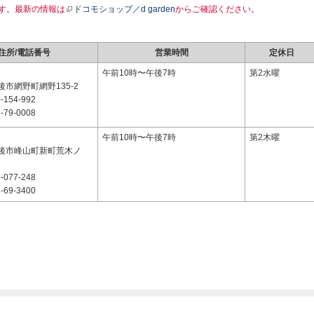
す。最新の情報は
ドコモショップ／d garden
からご確認ください。
住所/電話番号
営業時間
定休日
1
午前10時〜午後7時
第2水曜
市網野町網野135-2
-154-992
-79-0008
5
午前10時〜午後7時
第2木曜
後市峰山町新町荒木ノ
-077-248
-69-3400