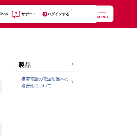
 Shop
サポート
ログインする
MENU
製品
携帯電話の電波防護への
適合性について