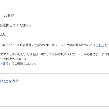
(50音順)
を選択してください。
せん。
「ネットワーク暗証番号」が必要です。ネットワーク暗証番号については
こちら
を
境にてアクセスいただいた場合は「dアカウントのID／パスワード」が必要です。ドコ
ントの発行が可能です。
ント発行
」でご確認ください。
店などを表示