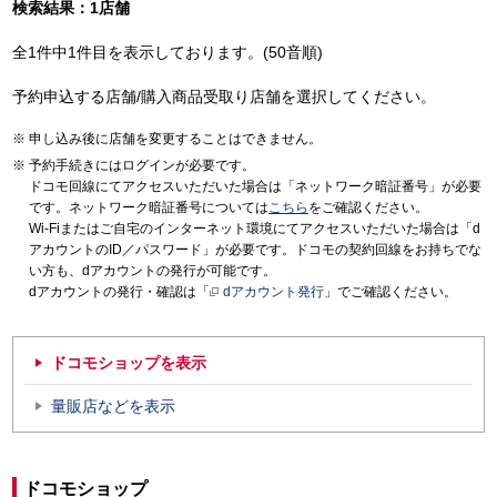
検索結果：1店舗
全1件中1件目を表示しております。(50音順)
予約申込する店舗/購入商品受取り店舗を選択してください。
申し込み後に店舗を変更することはできません。
予約手続きにはログインが必要です。
ドコモ回線にてアクセスいただいた場合は「ネットワーク暗証番号」が必要
です。ネットワーク暗証番号については
こちら
をご確認ください。
Wi-Fiまたはご自宅のインターネット環境にてアクセスいただいた場合は「d
アカウントのID／パスワード」が必要です。ドコモの契約回線をお持ちでな
い方も、dアカウントの発行が可能です。
dアカウントの発行・確認は「
dアカウント発行
」でご確認ください。
ドコモショップを表示
量販店などを表示
ドコモショップ