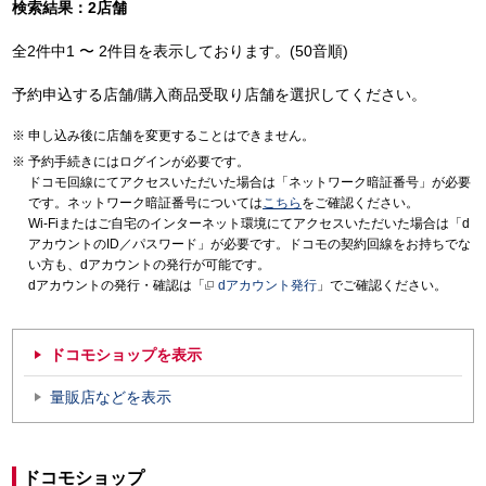
検索結果：2店舗
全2件中1 〜 2件目を表示しております。(50音順)
予約申込する店舗/購入商品受取り店舗を選択してください。
申し込み後に店舗を変更することはできません。
予約手続きにはログインが必要です。
ドコモ回線にてアクセスいただいた場合は「ネットワーク暗証番号」が必要
です。ネットワーク暗証番号については
こちら
をご確認ください。
Wi-Fiまたはご自宅のインターネット環境にてアクセスいただいた場合は「d
アカウントのID／パスワード」が必要です。ドコモの契約回線をお持ちでな
い方も、dアカウントの発行が可能です。
dアカウントの発行・確認は「
dアカウント発行
」でご確認ください。
ドコモショップを表示
量販店などを表示
ドコモショップ