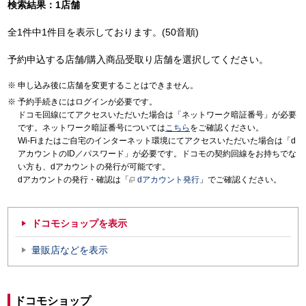
検索結果：1店舗
全1件中1件目を表示しております。(50音順)
予約申込する店舗/購入商品受取り店舗を選択してください。
申し込み後に店舗を変更することはできません。
予約手続きにはログインが必要です。
ドコモ回線にてアクセスいただいた場合は「ネットワーク暗証番号」が必要
です。ネットワーク暗証番号については
こちら
をご確認ください。
Wi-Fiまたはご自宅のインターネット環境にてアクセスいただいた場合は「d
アカウントのID／パスワード」が必要です。ドコモの契約回線をお持ちでな
い方も、dアカウントの発行が可能です。
dアカウントの発行・確認は「
dアカウント発行
」でご確認ください。
ドコモショップを表示
量販店などを表示
ドコモショップ