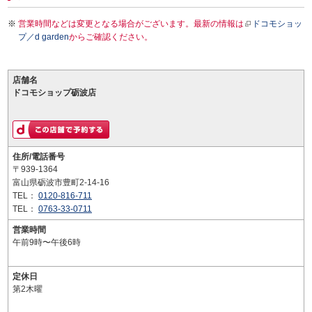
営業時間などは変更となる場合がございます。最新の情報は
ドコモショッ
プ／d garden
からご確認ください。
店舗名
ドコモショップ砺波店
住所/電話番号
〒939-1364
富山県砺波市豊町2-14-16
TEL：
0120-816-711
TEL：
0763-33-0711
営業時間
午前9時〜午後6時
定休日
第2木曜