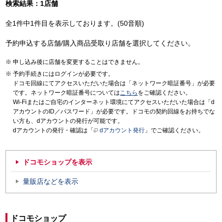
検索結果：1店舗
全1件中1件目を表示しております。(50音順)
予約申込する店舗/購入商品受取り店舗を選択してください。
申し込み後に店舗を変更することはできません。
予約手続きにはログインが必要です。
ドコモ回線にてアクセスいただいた場合は「ネットワーク暗証番号」が必要
です。ネットワーク暗証番号については
こちら
をご確認ください。
Wi-Fiまたはご自宅のインターネット環境にてアクセスいただいた場合は「d
アカウントのID／パスワード」が必要です。ドコモの契約回線をお持ちでな
い方も、dアカウントの発行が可能です。
dアカウントの発行・確認は「
dアカウント発行
」でご確認ください。
ドコモショップを表示
量販店などを表示
ドコモショップ