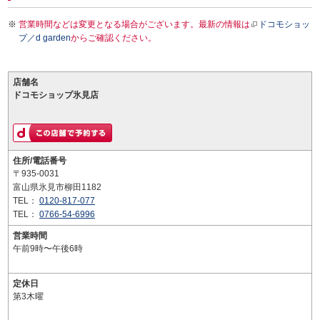
営業時間などは変更となる場合がございます。最新の情報は
ドコモショッ
プ／d garden
からご確認ください。
店舗名
ドコモショップ氷見店
住所/電話番号
〒935-0031
富山県氷見市柳田1182
TEL：
0120-817-077
TEL：
0766-54-6996
営業時間
午前9時〜午後6時
定休日
第3木曜