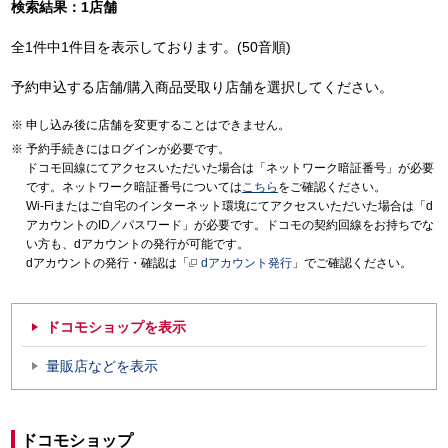
検索結果：1店舗
全1件中1件目を表示しております。(50音順)
予約申込する店舗/購入商品受取り店舗を選択してください。
申し込み後に店舗を変更することはできません。
予約手続きにはログインが必要です。
ドコモ回線にてアクセスいただいた場合は「ネットワーク暗証番号」が必要
です。ネットワーク暗証番号については
こちら
をご確認ください。
Wi-Fiまたはご自宅のインターネット環境にてアクセスいただいた場合は「d
アカウントのID／パスワード」が必要です。ドコモの契約回線をお持ちでな
い方も、dアカウントの発行が可能です。
dアカウントの発行・確認は「
dアカウント発行
」でご確認ください。
ドコモショップを表示
量販店などを表示
ドコモショップ