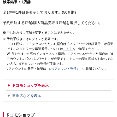
検索結果：1店舗
全1件中1件目を表示しております。(50音順)
予約申込する店舗/購入商品受取り店舗を選択してください。
申し込み後に店舗を変更することはできません。
予約手続きにはログインが必要です。
ドコモ回線にてアクセスいただいた場合は「ネットワーク暗証番号」が必要
です。ネットワーク暗証番号については
こちら
をご確認ください。
Wi-Fiまたはご自宅のインターネット環境にてアクセスいただいた場合は「d
アカウントのID／パスワード」が必要です。ドコモの契約回線をお持ちでな
い方も、dアカウントの発行が可能です。
dアカウントの発行・確認は「
dアカウント発行
」でご確認ください。
ドコモショップを表示
量販店などを表示
ドコモショップ