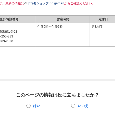
す。最新の情報は
ドコモショップ／d garden
からご確認ください。
住所/電話番号
営業時間
定休日
6
午前9時〜午後6時
第3水曜
港町1-3-23
-255-883
363-2030
このページの情報は役に立ちましたか？
はい
いいえ