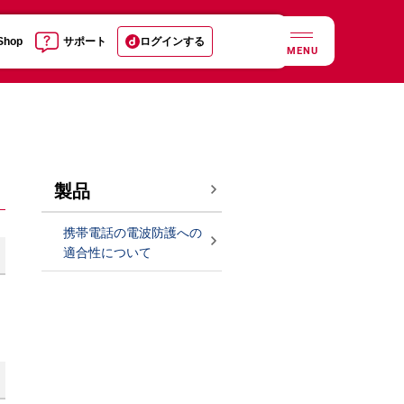
 Shop
サポート
ログインする
MENU
製品
携帯電話の電波防護への
適合性について