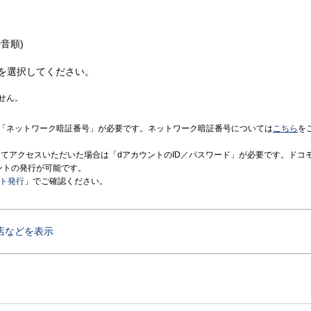
音順)
を選択してください。
せん。
「ネットワーク暗証番号」が必要です。ネットワーク暗証番号については
こちら
を
境にてアクセスいただいた場合は「dアカウントのID／パスワード」が必要です。ドコ
ントの発行が可能です。
ント発行
」でご確認ください。
店などを表示