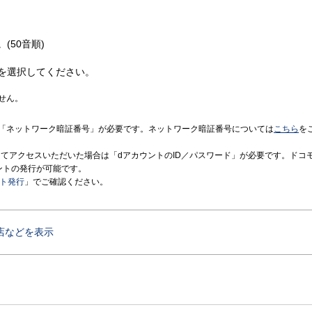
(50音順)
を選択してください。
せん。
「ネットワーク暗証番号」が必要です。ネットワーク暗証番号については
こちら
を
境にてアクセスいただいた場合は「dアカウントのID／パスワード」が必要です。ドコ
ントの発行が可能です。
ント発行
」でご確認ください。
店などを表示