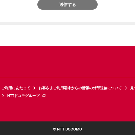
送信する
トご利用にあたって
お客さまご利用端末からの情報の外部送信について
見
NTTドコモグループ
© NTT DOCOMO