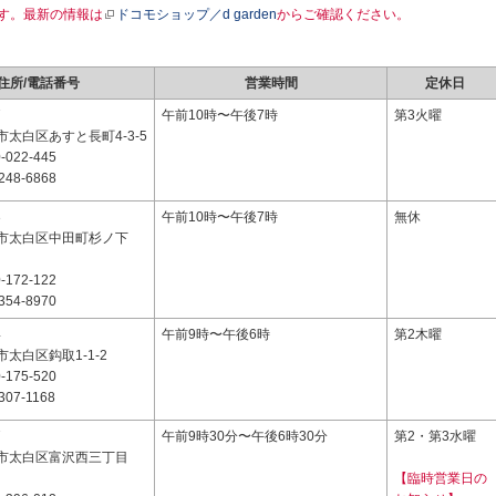
す。最新の情報は
ドコモショップ／d garden
からご確認ください。
住所/電話番号
営業時間
定休日
7
午前10時〜午後7時
第3火曜
太白区あすと長町4-3-5
-022-445
248-6868
3
午前10時〜午後7時
無休
市太白区中田町杉ノ下
-172-122
354-8970
4
午前9時〜午後6時
第2木曜
太白区鈎取1-1-2
-175-520
307-1168
7
午前9時30分〜午後6時30分
第2・第3水曜
市太白区富沢西三丁目
【臨時営業日の