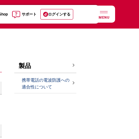
 Shop
サポート
ログインする
MENU
製品
携帯電話の電波防護への
適合性について