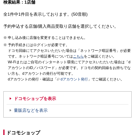
検索結果：1店舗
全1件中1件目を表示しております。(50音順)
予約申込する店舗/購入商品受取り店舗を選択してください。
申し込み後に店舗を変更することはできません。
予約手続きにはログインが必要です。
ドコモ回線にてアクセスいただいた場合は「ネットワーク暗証番号」が必要
です。ネットワーク暗証番号については
こちら
をご確認ください。
Wi-Fiまたはご自宅のインターネット環境にてアクセスいただいた場合は「d
アカウントのID／パスワード」が必要です。ドコモの契約回線をお持ちでな
い方も、dアカウントの発行が可能です。
dアカウントの発行・確認は「
dアカウント発行
」でご確認ください。
ドコモショップを表示
量販店などを表示
ドコモショップ