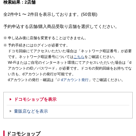
検索結果：2店舗
全2件中1 〜 2件目を表示しております。(50音順)
予約申込する店舗/購入商品受取り店舗を選択してください。
申し込み後に店舗を変更することはできません。
予約手続きにはログインが必要です。
ドコモ回線にてアクセスいただいた場合は「ネットワーク暗証番号」が必要
です。ネットワーク暗証番号については
こちら
をご確認ください。
Wi-Fiまたはご自宅のインターネット環境にてアクセスいただいた場合は「d
アカウントのID／パスワード」が必要です。ドコモの契約回線をお持ちでな
い方も、dアカウントの発行が可能です。
dアカウントの発行・確認は「
dアカウント発行
」でご確認ください。
ドコモショップを表示
量販店などを表示
ドコモショップ