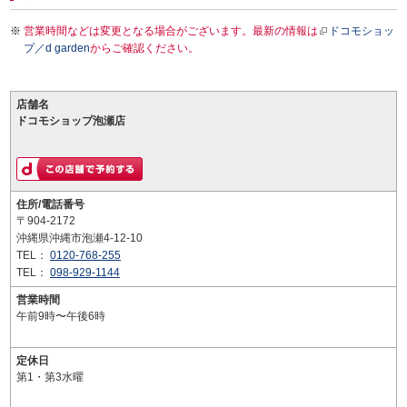
営業時間などは変更となる場合がございます。最新の情報は
ドコモショッ
プ／d garden
からご確認ください。
店舗名
ドコモショップ泡瀬店
住所/電話番号
〒904-2172
沖縄県沖縄市泡瀬4-12-10
TEL：
0120-768-255
TEL：
098-929-1144
営業時間
午前9時〜午後6時
定休日
第1・第3水曜