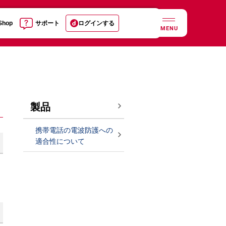
 Shop
サポート
ログインする
MENU
製品
携帯電話の電波防護への
適合性について