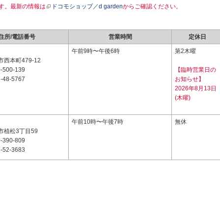
す。最新の情報は
ドコモショップ／d garden
からご確認ください。
住所/電話番号
営業時間
定休日
7
午前9時〜午後6時
第2木曜
西本町479-12
-500-139
【臨時営業日の
-48-5767
お知らせ】
2026年8月13日
(木曜)
7
午前10時〜午後7時
無休
市植松3丁目59
-390-809
-52-3683