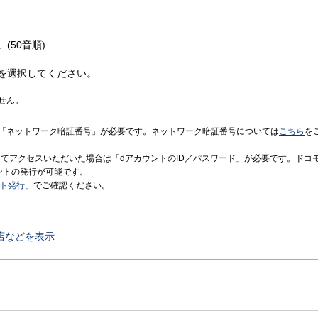
(50音順)
を選択してください。
せん。
「ネットワーク暗証番号」が必要です。ネットワーク暗証番号については
こちら
を
境にてアクセスいただいた場合は「dアカウントのID／パスワード」が必要です。ドコ
ントの発行が可能です。
ント発行
」でご確認ください。
店などを表示