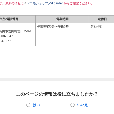
す。最新の情報は
ドコモショップ／d garden
からご確認ください。
住所/電話番号
営業時間
定休日
1
午前9時30分〜午後6時
第2水曜
田市吉田町吉田750-1
-082-647
-47-1621
このページの情報は役に立ちましたか？
はい
いいえ