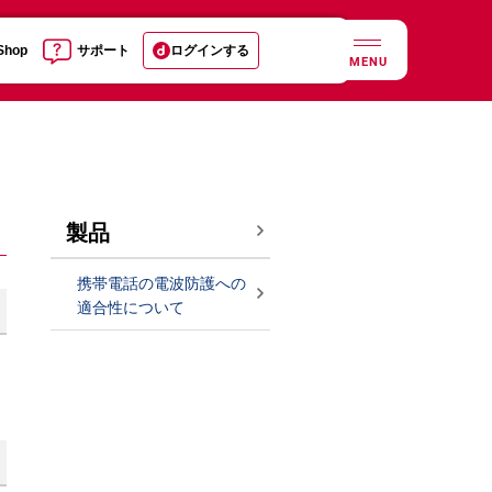
 Shop
サポート
ログインする
MENU
製品
携帯電話の電波防護への
適合性について