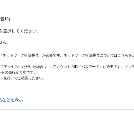
音順)
を選択してください。
せん。
「ネットワーク暗証番号」が必要です。ネットワーク暗証番号については
こちら
を
境にてアクセスいただいた場合は「dアカウントのID／パスワード」が必要です。ドコ
ントの発行が可能です。
ント発行
」でご確認ください。
店などを表示