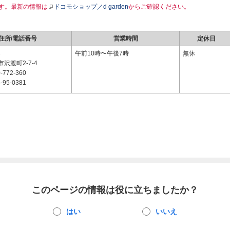
す。最新の情報は
ドコモショップ／d garden
からご確認ください。
住所/電話番号
営業時間
定休日
3
午前10時〜午後7時
無休
沢渡町2-7-4
-772-360
-95-0381
このページの情報は役に立ちましたか？
はい
いいえ