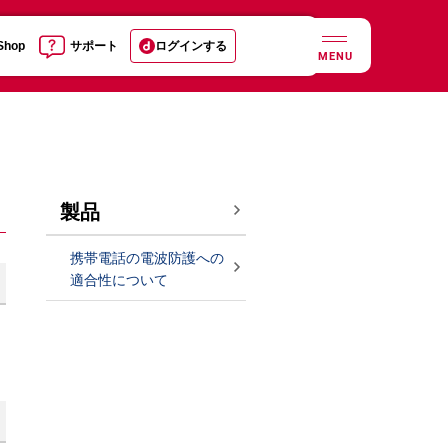
 Shop
サポート
ログインする
MENU
製品
携帯電話の電波防護への
適合性について