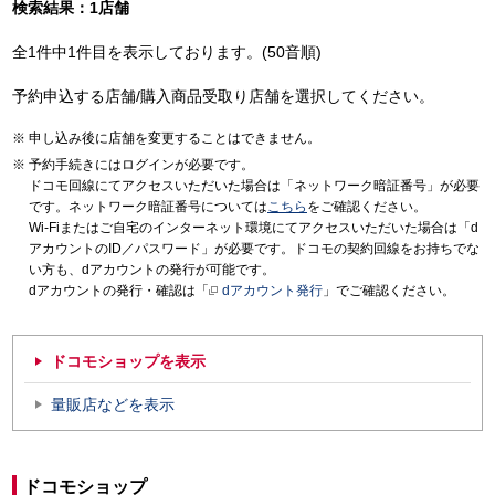
検索結果：1店舗
全1件中1件目を表示しております。(50音順)
予約申込する店舗/購入商品受取り店舗を選択してください。
申し込み後に店舗を変更することはできません。
予約手続きにはログインが必要です。
ドコモ回線にてアクセスいただいた場合は「ネットワーク暗証番号」が必要
です。ネットワーク暗証番号については
こちら
をご確認ください。
Wi-Fiまたはご自宅のインターネット環境にてアクセスいただいた場合は「d
アカウントのID／パスワード」が必要です。ドコモの契約回線をお持ちでな
い方も、dアカウントの発行が可能です。
dアカウントの発行・確認は「
dアカウント発行
」でご確認ください。
ドコモショップを表示
量販店などを表示
ドコモショップ