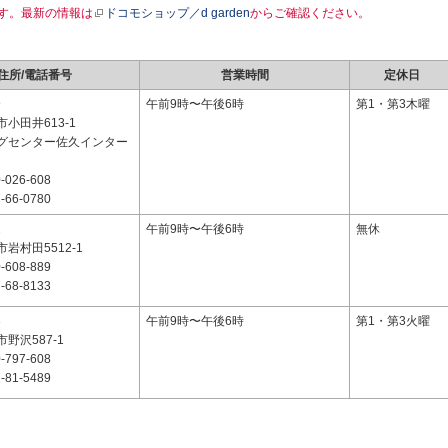
す。最新の情報は
ドコモショップ／d garden
からご確認ください。
住所/電話番号
営業時間
定休日
9
午前9時〜午後6時
第1・第3木曜
小田井613-1
グセンター佐久インター
-026-608
-66-0780
2
午前9時〜午後6時
無休
岩村田5512-1
-608-889
-68-8133
3
午前9時〜午後6時
第1・第3火曜
野沢587-1
-797-608
-81-5489