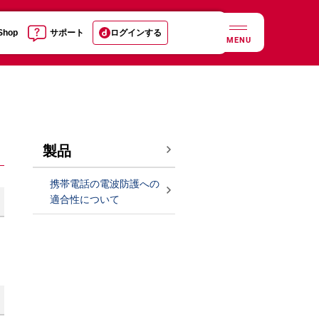
 Shop
サポート
ログインする
MENU
製品
携帯電話の電波防護への
適合性について