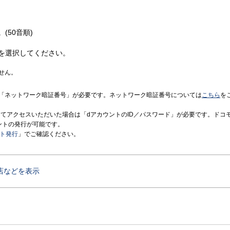
(50音順)
を選択してください。
せん。
「ネットワーク暗証番号」が必要です。ネットワーク暗証番号については
こちら
を
境にてアクセスいただいた場合は「dアカウントのID／パスワード」が必要です。ドコ
ントの発行が可能です。
ント発行
」でご確認ください。
店などを表示