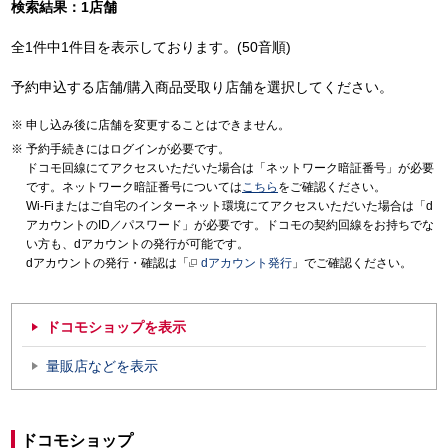
検索結果：1店舗
全1件中1件目を表示しております。(50音順)
予約申込する店舗/購入商品受取り店舗を選択してください。
申し込み後に店舗を変更することはできません。
予約手続きにはログインが必要です。
ドコモ回線にてアクセスいただいた場合は「ネットワーク暗証番号」が必要
です。ネットワーク暗証番号については
こちら
をご確認ください。
Wi-Fiまたはご自宅のインターネット環境にてアクセスいただいた場合は「d
アカウントのID／パスワード」が必要です。ドコモの契約回線をお持ちでな
い方も、dアカウントの発行が可能です。
dアカウントの発行・確認は「
dアカウント発行
」でご確認ください。
ドコモショップを表示
量販店などを表示
ドコモショップ