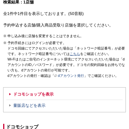
検索結果：1店舗
全1件中1件目を表示しております。(50音順)
予約申込する店舗/購入商品受取り店舗を選択してください。
申し込み後に店舗を変更することはできません。
予約手続きにはログインが必要です。
ドコモ回線にてアクセスいただいた場合は「ネットワーク暗証番号」が必要
です。ネットワーク暗証番号については
こちら
をご確認ください。
Wi-Fiまたはご自宅のインターネット環境にてアクセスいただいた場合は「d
アカウントのID／パスワード」が必要です。ドコモの契約回線をお持ちでな
い方も、dアカウントの発行が可能です。
dアカウントの発行・確認は「
dアカウント発行
」でご確認ください。
ドコモショップを表示
量販店などを表示
ドコモショップ