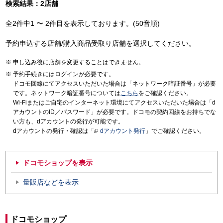
検索結果：2店舗
全2件中1 〜 2件目を表示しております。(50音順)
予約申込する店舗/購入商品受取り店舗を選択してください。
申し込み後に店舗を変更することはできません。
予約手続きにはログインが必要です。
ドコモ回線にてアクセスいただいた場合は「ネットワーク暗証番号」が必要
です。ネットワーク暗証番号については
こちら
をご確認ください。
Wi-Fiまたはご自宅のインターネット環境にてアクセスいただいた場合は「d
アカウントのID／パスワード」が必要です。ドコモの契約回線をお持ちでな
い方も、dアカウントの発行が可能です。
dアカウントの発行・確認は「
dアカウント発行
」でご確認ください。
ドコモショップを表示
量販店などを表示
ドコモショップ