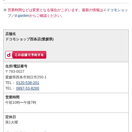
営業時間などは変更となる場合がございます。最新の情報は
ドコモショッ
プ／d garden
からご確認ください。
店舗名
ドコモショップ西条店(愛媛県)
住所/電話番号
〒793-0027
愛媛県西条市朔日市250-1
TEL：
0120-538-201
TEL：
0897-53-8200
営業時間
午前10時〜午後7時
定休日
第1火曜