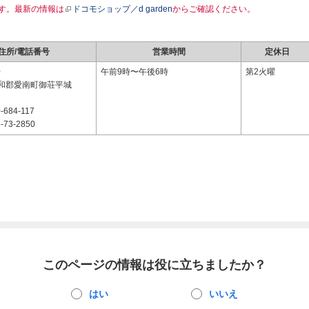
す。最新の情報は
ドコモショップ／d garden
からご確認ください。
住所/電話番号
営業時間
定休日
0
午前9時〜午後6時
第2火曜
和郡愛南町御荘平城
-684-117
-73-2850
このページの情報は役に立ちましたか？
はい
いいえ