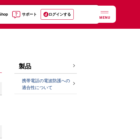
 Shop
サポート
ログインする
MENU
製品
携帯電話の電波防護への
適合性について