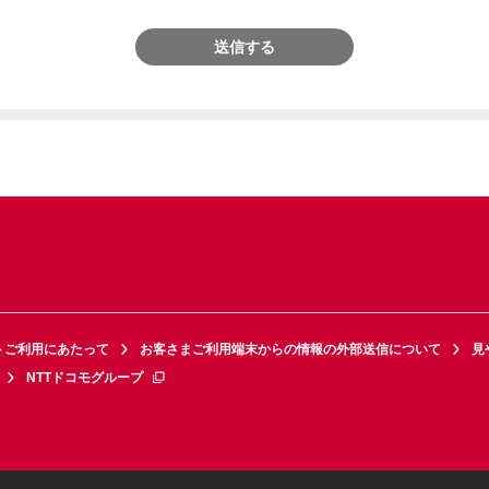
送信する
トご利用にあたって
お客さまご利用端末からの情報の外部送信について
見
NTTドコモグループ