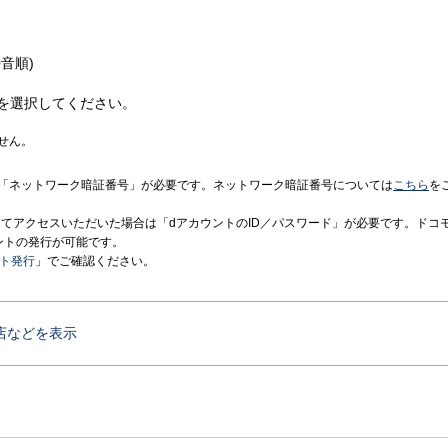
音順)
を選択してください。
せん。
「ネットワーク暗証番号」が必要です。ネットワーク暗証番号については
こちら
を
境にてアクセスいただいた場合は「dアカウントのID／パスワード」が必要です。ドコ
ントの発行が可能です。
ント発行
」でご確認ください。
店などを表示