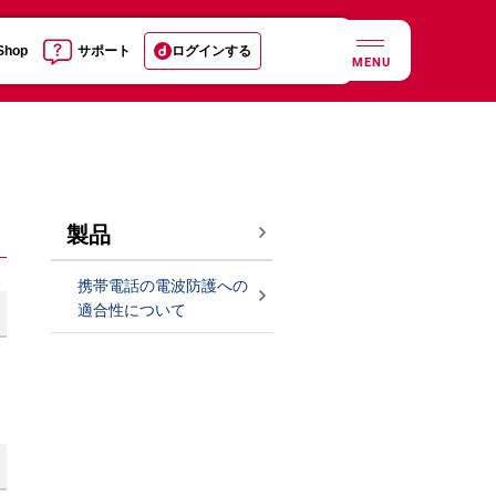
 Shop
サポート
ログインする
MENU
製品
携帯電話の電波防護への
適合性について