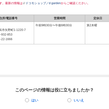
す。最新の情報は
ドコモショップ／d garden
からご確認ください。
住所/電話番号
営業時間
定休日
8
午前9時30分〜午後6時30分
第2木曜
市矢野町1-1220-7
-932-853
-22-1666
このページの情報は役に立ちましたか？
はい
いいえ