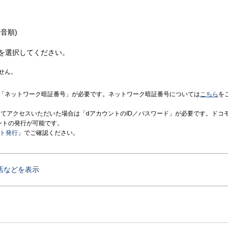
音順)
を選択してください。
せん。
「ネットワーク暗証番号」が必要です。ネットワーク暗証番号については
こちら
を
境にてアクセスいただいた場合は「dアカウントのID／パスワード」が必要です。ドコ
ントの発行が可能です。
ント発行
」でご確認ください。
店などを表示