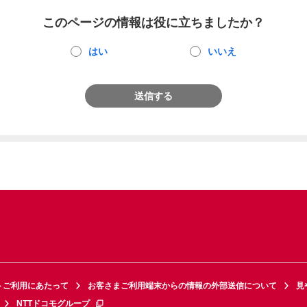
このページの情報は役に立ちましたか？
はい
いいえ
送信する
トご利用にあたって
お客さまご利用端末からの情報の外部送信について
見
NTTドコモグループ