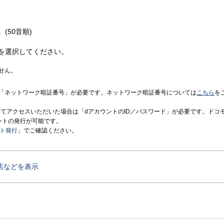
(50音順)
を選択してください。
せん。
「ネットワーク暗証番号」が必要です。ネットワーク暗証番号については
こちら
を
境にてアクセスいただいた場合は「dアカウントのID／パスワード」が必要です。ドコ
ントの発行が可能です。
ント発行
」でご確認ください。
店などを表示