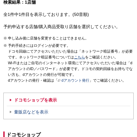
検索結果：1店舗
全1件中1件目を表示しております。(50音順)
予約申込する店舗/購入商品受取り店舗を選択してください。
申し込み後に店舗を変更することはできません。
予約手続きにはログインが必要です。
ドコモ回線にてアクセスいただいた場合は「ネットワーク暗証番号」が必要
です。ネットワーク暗証番号については
こちら
をご確認ください。
Wi-Fiまたはご自宅のインターネット環境にてアクセスいただいた場合は「d
アカウントのID／パスワード」が必要です。ドコモの契約回線をお持ちでな
い方も、dアカウントの発行が可能です。
dアカウントの発行・確認は「
dアカウント発行
」でご確認ください。
ドコモショップを表示
量販店などを表示
ドコモショップ