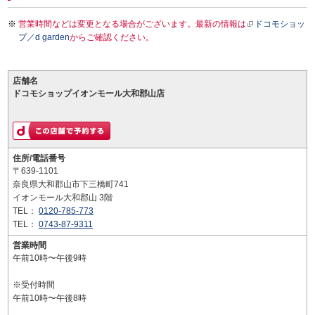
営業時間などは変更となる場合がございます。最新の情報は
ドコモショッ
プ／d garden
からご確認ください。
店舗名
ドコモショップイオンモール大和郡山店
住所/電話番号
〒639-1101
奈良県大和郡山市下三橋町741
イオンモール大和郡山 3階
TEL：
0120-785-773
TEL：
0743-87-9311
営業時間
午前10時〜午後9時
※受付時間
午前10時〜午後8時