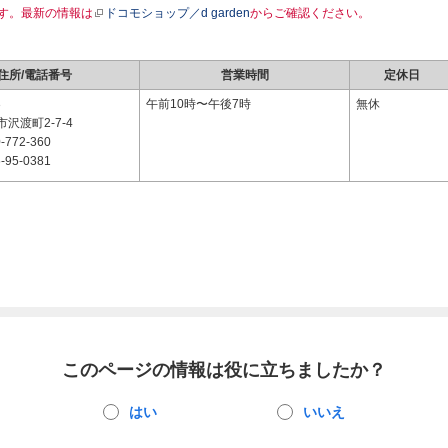
す。最新の情報は
ドコモショップ／d garden
からご確認ください。
住所/電話番号
営業時間
定休日
3
午前10時〜午後7時
無休
沢渡町2-7-4
-772-360
-95-0381
このページの情報は役に立ちましたか？
はい
いいえ