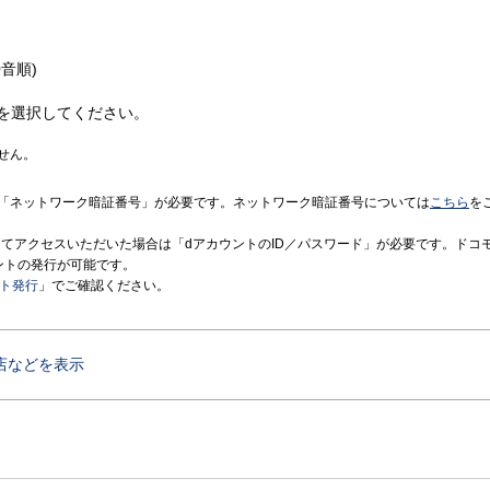
音順)
を選択してください。
せん。
「ネットワーク暗証番号」が必要です。ネットワーク暗証番号については
こちら
を
境にてアクセスいただいた場合は「dアカウントのID／パスワード」が必要です。ドコ
ントの発行が可能です。
ント発行
」でご確認ください。
店などを表示