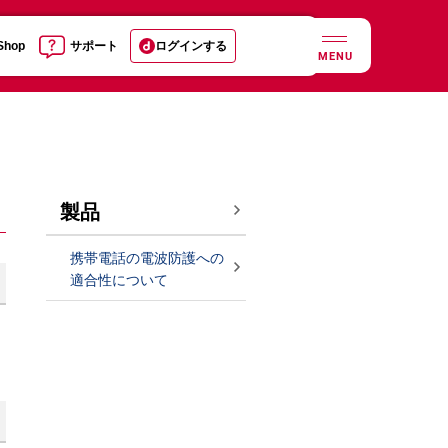
 Shop
サポート
ログインする
MENU
製品
携帯電話の電波防護への
適合性について