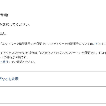
音順)
を選択してください。
せん。
「ネットワーク暗証番号」が必要です。ネットワーク暗証番号については
こちら
を
境にてアクセスいただいた場合は「dアカウントのID／パスワード」が必要です。ドコ
ントの発行が可能です。
ント発行
」でご確認ください。
店などを表示