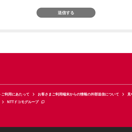
送信する
トご利用にあたって
お客さまご利用端末からの情報の外部送信について
見
NTTドコモグループ