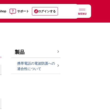
 Shop
サポート
ログインする
MENU
製品
携帯電話の電波防護への
適合性について