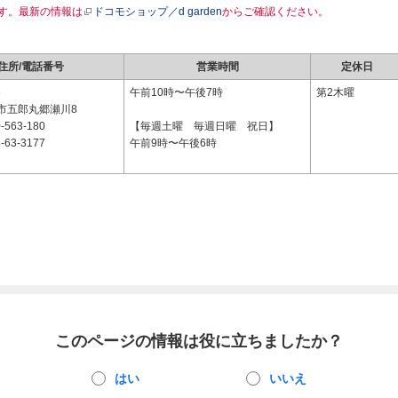
す。最新の情報は
ドコモショップ／d garden
からご確認ください。
住所/電話番号
営業時間
定休日
6
午前10時〜午後7時
第2木曜
市五郎丸郷瀬川8
-563-180
【毎週土曜 毎週日曜 祝日】
-63-3177
午前9時〜午後6時
このページの情報は役に立ちましたか？
はい
いいえ