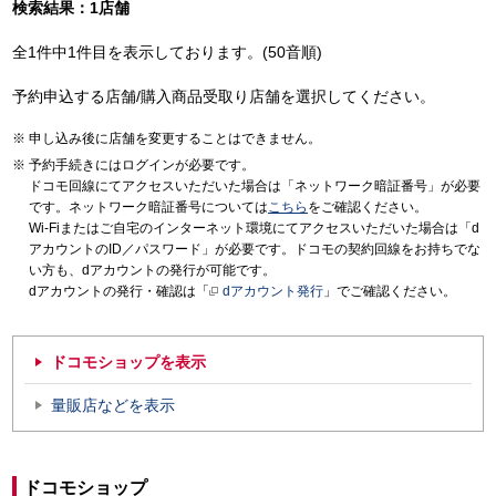
検索結果：1店舗
全1件中1件目を表示しております。(50音順)
予約申込する店舗/購入商品受取り店舗を選択してください。
申し込み後に店舗を変更することはできません。
予約手続きにはログインが必要です。
ドコモ回線にてアクセスいただいた場合は「ネットワーク暗証番号」が必要
です。ネットワーク暗証番号については
こちら
をご確認ください。
Wi-Fiまたはご自宅のインターネット環境にてアクセスいただいた場合は「d
アカウントのID／パスワード」が必要です。ドコモの契約回線をお持ちでな
い方も、dアカウントの発行が可能です。
dアカウントの発行・確認は「
dアカウント発行
」でご確認ください。
ドコモショップを表示
量販店などを表示
ドコモショップ