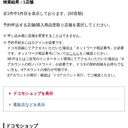
検索結果：1店舗
全1件中1件目を表示しております。(50音順)
予約申込する店舗/購入商品受取り店舗を選択してください。
申し込み後に店舗を変更することはできません。
予約手続きにはログインが必要です。
ドコモ回線にてアクセスいただいた場合は「ネットワーク暗証番号」が必要
です。ネットワーク暗証番号については
こちら
をご確認ください。
Wi-Fiまたはご自宅のインターネット環境にてアクセスいただいた場合は「d
アカウントのID／パスワード」が必要です。ドコモの契約回線をお持ちでな
い方も、dアカウントの発行が可能です。
dアカウントの発行・確認は「
dアカウント発行
」でご確認ください。
ドコモショップを表示
量販店などを表示
ドコモショップ