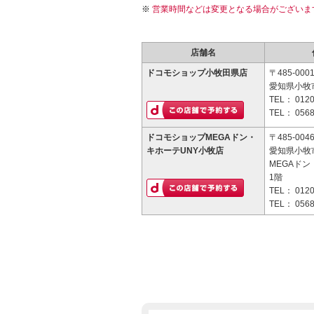
営業時間などは変更となる場合がございま
店舗名
ドコモショップ小牧田県店
〒485-000
愛知県小牧
TEL：
0120
TEL：
0568
ドコモショップMEGAドン・
〒485-004
キホーテUNY小牧店
愛知県小牧市
MEGAド
1階
TEL：
0120
TEL：
0568