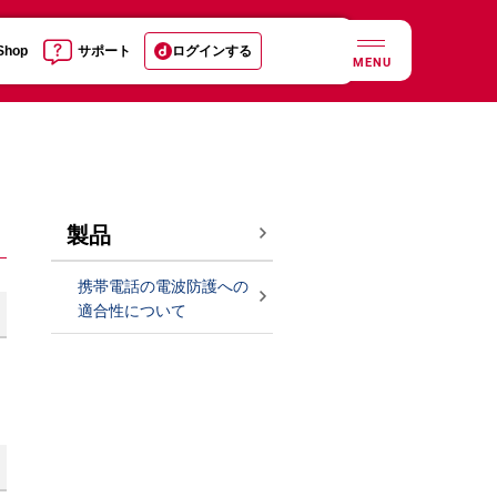
 Shop
サポート
ログインする
MENU
製品
携帯電話の電波防護への
適合性について