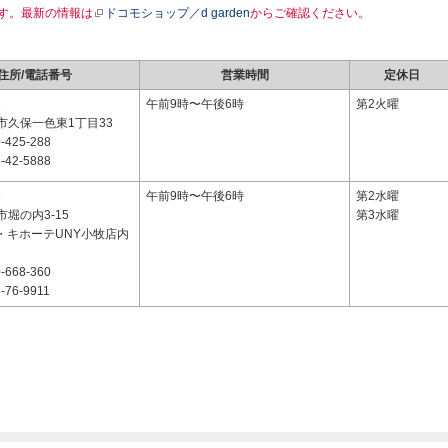
す。最新の情報は
ドコモショップ／d garden
からご確認ください。
住所/電話番号
営業時間
定休日
1
午前9時〜午後6時
第2火曜
市久保一色東1丁目33
-425-288
-42-5888
6
午前9時〜午後6時
第2水曜
堀の内3-15
第3水曜
ン・キホーテUNY小牧店内
-668-360
-76-9911