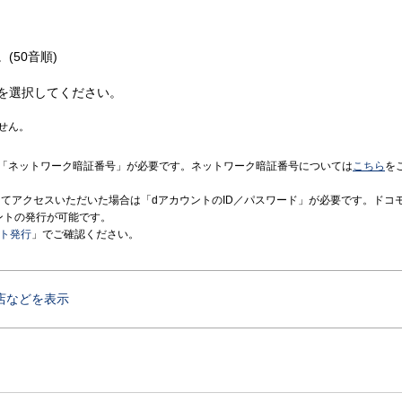
(50音順)
を選択してください。
せん。
「ネットワーク暗証番号」が必要です。ネットワーク暗証番号については
こちら
を
境にてアクセスいただいた場合は「dアカウントのID／パスワード」が必要です。ドコ
ントの発行が可能です。
ント発行
」でご確認ください。
店などを表示