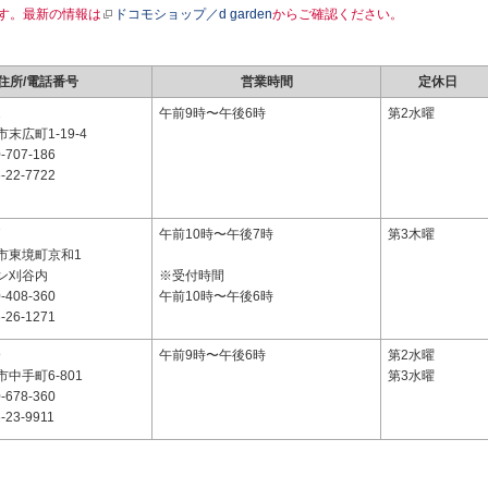
す。最新の情報は
ドコモショップ／d garden
からご確認ください。
住所/電話番号
営業時間
定休日
2
午前9時〜午後6時
第2水曜
末広町1-19-4
-707-186
-22-7722
7
午前10時〜午後7時
第3木曜
市東境町京和1
ン刈谷内
※受付時間
-408-360
午前10時〜午後6時
-26-1271
9
午前9時〜午後6時
第2水曜
中手町6-801
第3水曜
-678-360
-23-9911