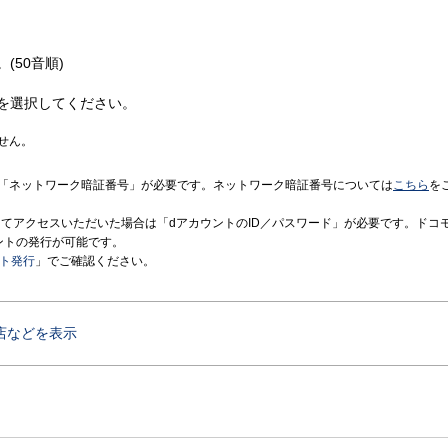
(50音順)
を選択してください。
せん。
「ネットワーク暗証番号」が必要です。ネットワーク暗証番号については
こちら
を
境にてアクセスいただいた場合は「dアカウントのID／パスワード」が必要です。ドコ
ントの発行が可能です。
ント発行
」でご確認ください。
店などを表示