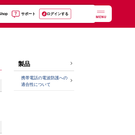
 Shop
サポート
ログインする
MENU
製品
携帯電話の電波防護への
適合性について