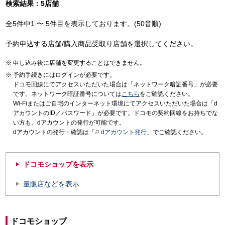
検索結果：5店舗
全5件中1 〜 5件目を表示しております。(50音順)
予約申込する店舗/購入商品受取り店舗を選択してください。
申し込み後に店舗を変更することはできません。
予約手続きにはログインが必要です。
ドコモ回線にてアクセスいただいた場合は「ネットワーク暗証番号」が必要
です。ネットワーク暗証番号については
こちら
をご確認ください。
Wi-Fiまたはご自宅のインターネット環境にてアクセスいただいた場合は「d
アカウントのID／パスワード」が必要です。ドコモの契約回線をお持ちでな
い方も、dアカウントの発行が可能です。
dアカウントの発行・確認は「
dアカウント発行
」でご確認ください。
ドコモショップを表示
量販店などを表示
ドコモショップ