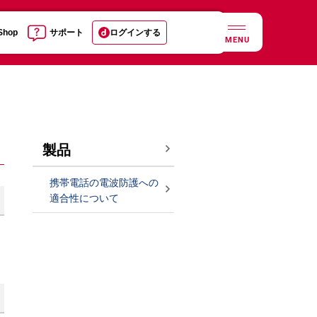
 Shop
サポート
ログインする
MENU
製品
携帯電話の電波防護への
適合性について