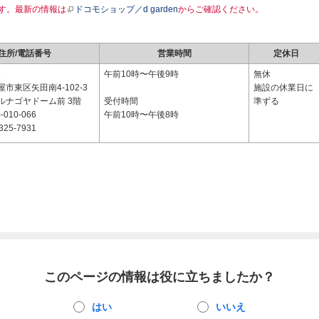
す。最新の情報は
ドコモショップ／d garden
からご確認ください。
住所/電話番号
営業時間
定休日
8
午前10時〜午後9時
無休
市東区矢田南4-102-3
施設の休業日に
ルナゴヤドーム前 3階
受付時間
準ずる
-010-066
午前10時〜午後8時
325-7931
このページの情報は役に立ちましたか？
はい
いいえ