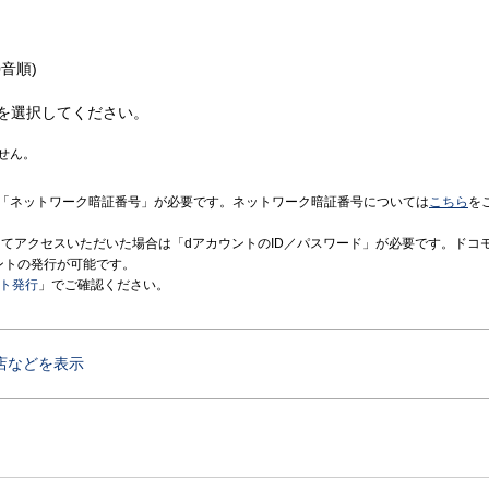
音順)
を選択してください。
せん。
「ネットワーク暗証番号」が必要です。ネットワーク暗証番号については
こちら
を
境にてアクセスいただいた場合は「dアカウントのID／パスワード」が必要です。ドコ
ントの発行が可能です。
ント発行
」でご確認ください。
店などを表示