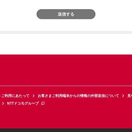
送信する
トご利用にあたって
お客さまご利用端末からの情報の外部送信について
見
NTTドコモグループ