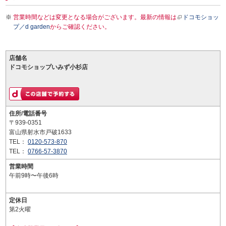
営業時間などは変更となる場合がございます。最新の情報は
ドコモショッ
プ／d garden
からご確認ください。
店舗名
ドコモショップいみず小杉店
住所/電話番号
〒939-0351
富山県射水市戸破1633
TEL：
0120-573-870
TEL：
0766-57-3870
営業時間
午前9時〜午後6時
定休日
第2火曜