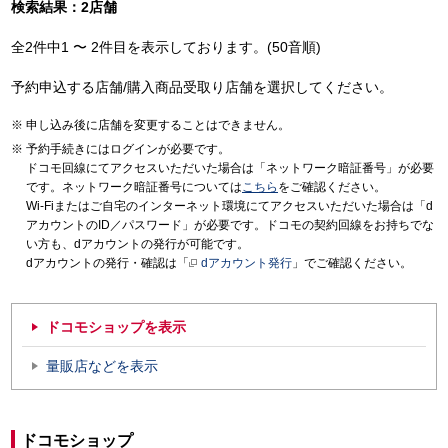
検索結果：2店舗
全2件中1 〜 2件目を表示しております。(50音順)
予約申込する店舗/購入商品受取り店舗を選択してください。
申し込み後に店舗を変更することはできません。
予約手続きにはログインが必要です。
ドコモ回線にてアクセスいただいた場合は「ネットワーク暗証番号」が必要
です。ネットワーク暗証番号については
こちら
をご確認ください。
Wi-Fiまたはご自宅のインターネット環境にてアクセスいただいた場合は「d
アカウントのID／パスワード」が必要です。ドコモの契約回線をお持ちでな
い方も、dアカウントの発行が可能です。
dアカウントの発行・確認は「
dアカウント発行
」でご確認ください。
ドコモショップを表示
量販店などを表示
ドコモショップ