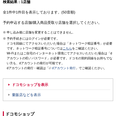
検索結果：1店舗
全1件中1件目を表示しております。(50音順)
予約申込する店舗/購入商品受取り店舗を選択してください。
申し込み後に店舗を変更することはできません。
予約手続きにはログインが必要です。
ドコモ回線にてアクセスいただいた場合は「ネットワーク暗証番号」が必要
です。ネットワーク暗証番号については
こちら
をご確認ください。
Wi-Fiまたはご自宅のインターネット環境にてアクセスいただいた場合は「d
アカウントのID／パスワード」が必要です。ドコモの契約回線をお持ちでな
い方も、dアカウントの発行が可能です。
dアカウントの発行・確認は「
dアカウント発行
」でご確認ください。
ドコモショップを表示
量販店などを表示
ドコモショップ