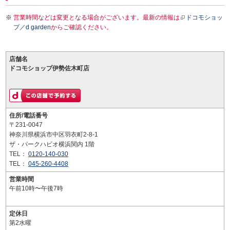
営業時間などは変更となる場合がございます。最新の情報は
ドコモショッ
プ／d garden
からご確認ください。
店舗名
ドコモショップ伊勢佐木町店
住所/電話番号
〒231-0047
神奈川県横浜市中区羽衣町2-8-1
ザ・パークハビオ横浜関内 1階
TEL：
0120-140-030
TEL：
045-260-4408
営業時間
午前10時〜午後7時
定休日
第2水曜