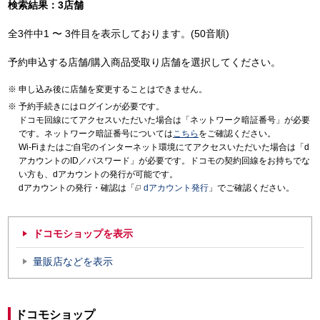
検索結果：3店舗
全3件中1 〜 3件目を表示しております。(50音順)
予約申込する店舗/購入商品受取り店舗を選択してください。
申し込み後に店舗を変更することはできません。
予約手続きにはログインが必要です。
ドコモ回線にてアクセスいただいた場合は「ネットワーク暗証番号」が必要
です。ネットワーク暗証番号については
こちら
をご確認ください。
Wi-Fiまたはご自宅のインターネット環境にてアクセスいただいた場合は「d
アカウントのID／パスワード」が必要です。ドコモの契約回線をお持ちでな
い方も、dアカウントの発行が可能です。
dアカウントの発行・確認は「
dアカウント発行
」でご確認ください。
ドコモショップを表示
量販店などを表示
ドコモショップ