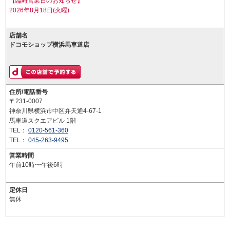
【臨時営業日のお知らせ】
2026年8月18日(火曜)
店舗名
ドコモショップ横浜馬車道店
住所/電話番号
〒231-0007
神奈川県横浜市中区弁天通4-67-1
馬車道スクエアビル 1階
TEL：
0120-561-360
TEL：
045-263-9495
営業時間
午前10時〜午後6時
定休日
無休